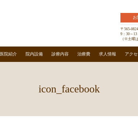
お
〒565-0
9：30～
（※土曜は
医院紹介
院内設備
診療内容
治療費
求人情報
アクセ
icon_facebook