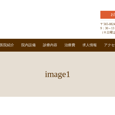
お
〒565-0
9：30～
（※土曜は
医院紹介
院内設備
診療内容
治療費
求人情報
アクセ
image1