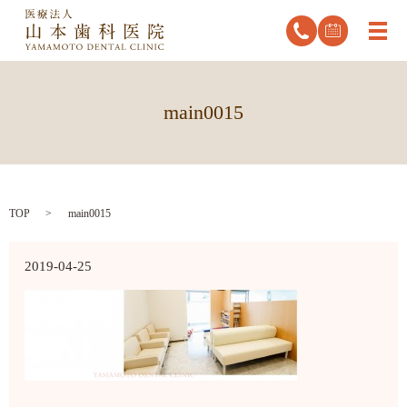
メ
main0015
TOP
main0015
2019-04-25