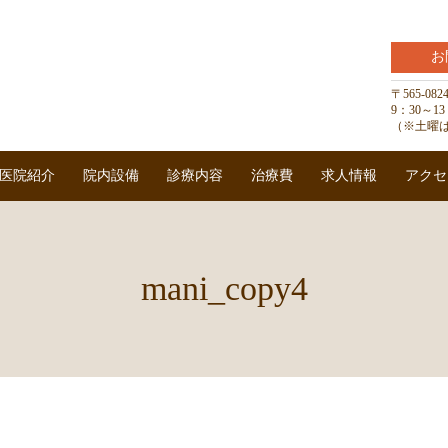
お
〒565-0
9：30～
（※土曜は
医院紹介
院内設備
診療内容
治療費
求人情報
アクセ
mani_copy4